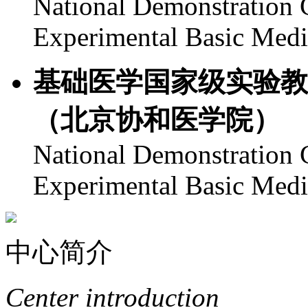
National Demonstration C
Experimental Basic Med
基础医学国家级实验教
（北京协和医学院）
National Demonstration C
Experimental Basic Med
中心简介
Center introduction